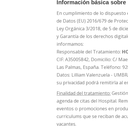
Información básica sobre 
En cumplimiento de lo dispuesto
de Datos (EU) 2016/679 de Protec
Ley Orgánica 3/2018, de 5 de dic
y Garantía de los derechos digita
informamos:
Responsable del Tratamiento:
HO
CIF: A35005842, Domicilio: C/ Maes
Las Palmas, España. Teléfono: 92
Datos: Lilliam Valenzuela - UMB
su privacidad podrá remitirla al e
Finalidad del tratamiento:
Gestión 
agenda de citas del Hospital. Rem
eventos o promociones en product
curriculums que se reciban de ac
vacantes.