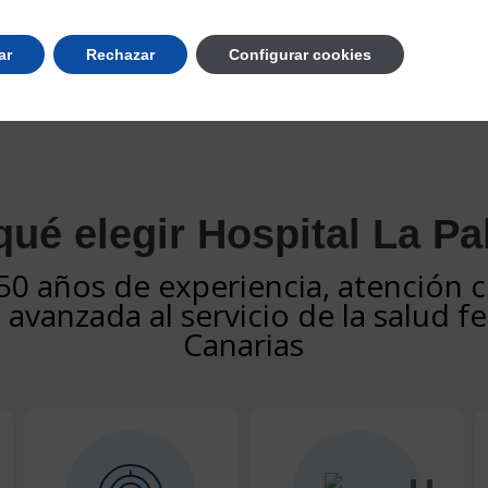
ar
Rechazar
Configurar cookies
qué elegir Hospital La P
50 años de experiencia, atención c
 avanzada al servicio de la salud 
Canarias