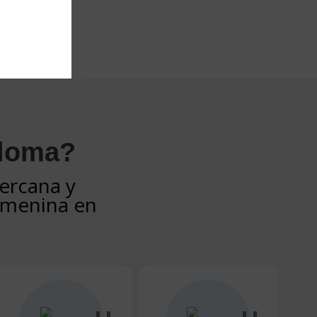
aloma?
ercana y
femenina en