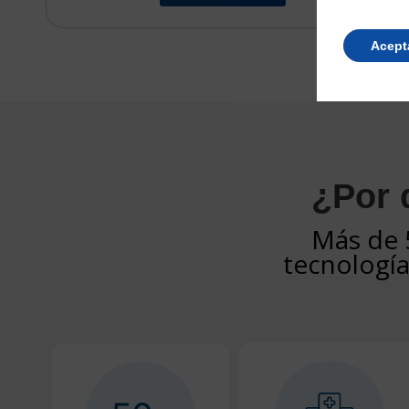
Acept
¿Por 
Más de 
tecnología