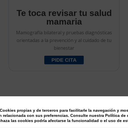
Te toca revisar tu salud
mamaria
Mamografía bilateral y pruebas diagnósticas
orientadas a la prevención y al cuidado de tu
bienestar
PIDE CITA
Cookies propias y de terceros para facilitarle la navegación y mos
n relacionada con sus preferencias. Consulte nuestra Política de
echaza las cookies podría afectarse la funcionalidad o el uso de e