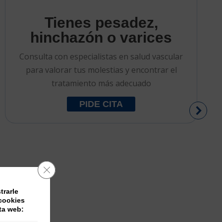
Tienes pesadez,
hinchazón o varices
Consulta con especialistas en salud vascular
para valorar tus molestias y encontrar el
tratamiento más adecuado
PIDE CITA
Cerrar el banner de cookies RGPD
trarle
 cookies
sta web: