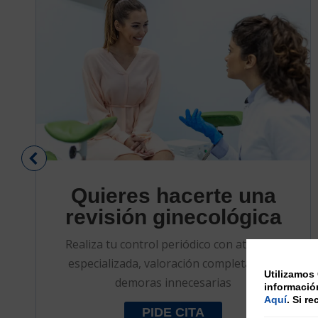
Quieres hacerte una
revisión ginecológica
Realiza tu control periódico con atención
especializada, valoración completa y sin
Utilizamos 
demoras innecesarias
informació
Aquí
. Si r
PIDE CITA