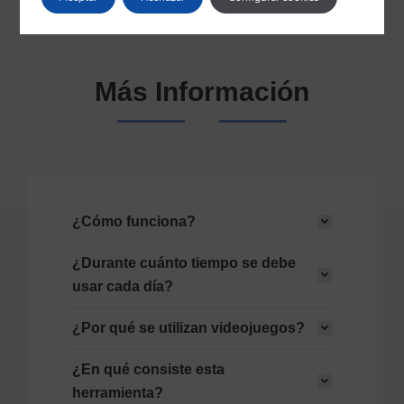
Más Información
¿Cómo funciona?
¿Durante cuánto tiempo se debe
usar cada día?
¿Por qué se utilizan videojuegos?
¿En qué consiste esta
herramienta?