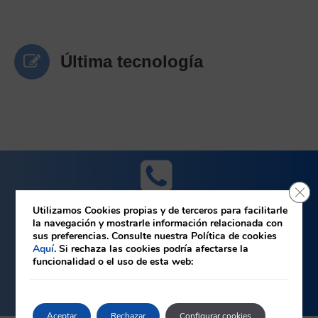
Última tecnología
Cerr
Utilizamos Cookies propias y de terceros para facilitarle
928 23 44 66
la navegación y mostrarle información relacionada con
sus preferencias. Consulte nuestra Política de cookies
Aquí
. Si rechaza las cookies podría afectarse la
Pide cita
funcionalidad o el uso de esta web:
Aceptar
Rechazar
Configurar cookies