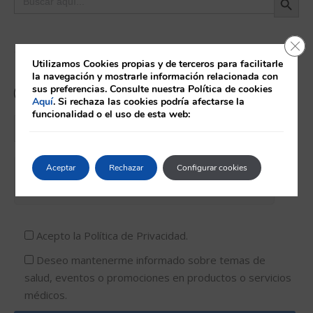
Cerr
Utilizamos Cookies propias y de terceros para facilitarle
la navegación y mostrarle información relacionada con
sus preferencias. Consulte nuestra Política de cookies
¿Te llamamos nosotros?
Aquí
. Si rechaza las cookies podría afectarse la
funcionalidad o el uso de esta web:
Aceptar
Rechazar
Configurar cookies
Información básica sobre
protección de datos
Acepto la
Política de Privacidad.
Deseo mantenerme informado sobre temas de
salud, eventos o promociones en productos o servicios
médicos.