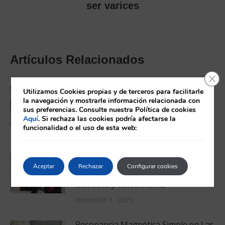
ser varices
siguiente:
Artículos Relacionados
Cerr
Día Mundial contra el Cáncer: la
Utilizamos Cookies propias y de terceros para facilitarle
la navegación y mostrarle información relacionada con
prevención empieza con un chequeo
sus preferencias. Consulte nuestra Política de cookies
médico a tiempo
Aquí
. Si rechaza las cookies podría afectarse la
funcionalidad o el uso de esta web:
febrero 4, 2026
El Dr. Javier Aragón-Sánchez, líder
Aceptar
Rechazar
Configurar cookies
mundial en investigación sobre pie
diabético y osteomielitis
diciembre 1, 2025
Resonancia Magnética Simple en Las