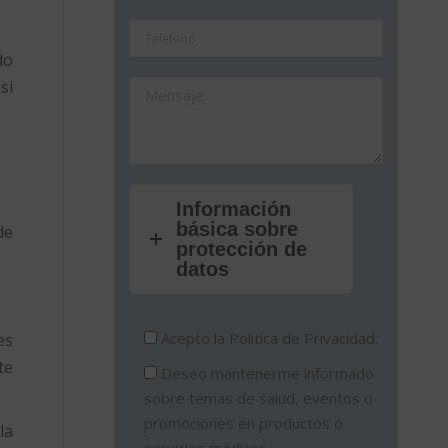
do
si
Información
básica sobre
de
protección de
datos
Acepto la
Política de Privacidad.
es
te
Deseo mantenerme informado
sobre temas de salud, eventos o
promociones en productos o
la
servicios médicos.