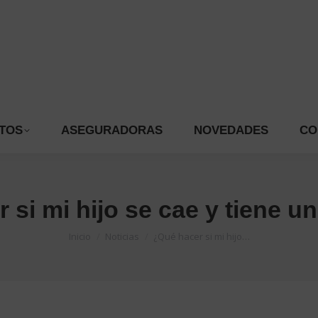
ATAMIENTOS
ASEGURADORAS
NOVEDADES
TOS
ASEGURADORAS
NOVEDADES
CO
 si mi hijo se cae y tiene un
Estás aquí:
Inicio
Noticias
¿Qué hacer si mi hijo…