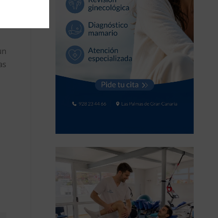
ue
ía
un
as