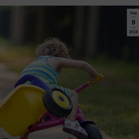
Sep
9
2018