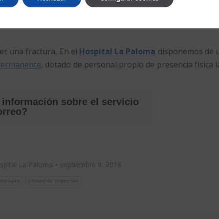
 médico puede primero tener que realinear la fractura, q
as ocasiones los huesos rotos en los niños requieren cirug
er una fractura, En el
Hospital La Paloma
disponemos de 
 permanente
, dotado de personal propio de presencia física l
 información sobre el servicio
orreo?
spital La Paloma
septiembre 9, 2018
atología
Unidad de Urgencias