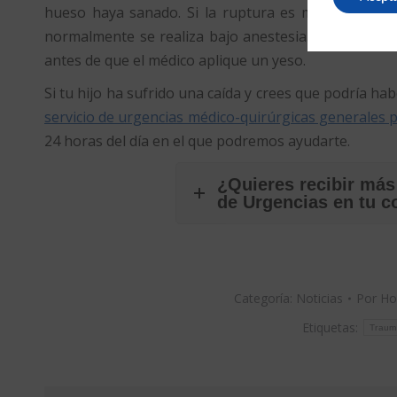
hueso haya sanado. Si la ruptura es más grave, el
normalmente se realiza bajo anestesia. Sólo en rar
antes de que el médico aplique un yeso.
Si tu hijo ha sufrido una caída y crees que podría hab
servicio de urgencias médico-quirúrgicas generales
24 horas del día en el que podremos ayudarte.
¿Quieres recibir más
de Urgencias en tu c
Categoría:
Noticias
Por
Ho
Etiquetas:
Traum