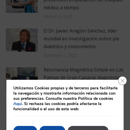
médico a tiempo
febrero 4, 2026
El Dr. Javier Aragón-Sánchez, líder
mundial en investigación sobre pie
diabético y osteomielitis
diciembre 1, 2025
Resonancia Magnética Simple en Las
Palmas de Gran Canaria: diagnóstico
Cerr
preciso y sin esperas
Utilizamos Cookies propias y de terceros para facilitarle
la navegación y mostrarle información relacionada con
octubre 27, 2025
sus preferencias. Consulte nuestra Política de cookies
Aquí
. Si rechaza las cookies podría afectarse la
¿Dónde puedo hacerme revisiones
funcionalidad o el uso de esta web:
para mi hipertensión arterial en Las
Palmas de Gran Canaria?