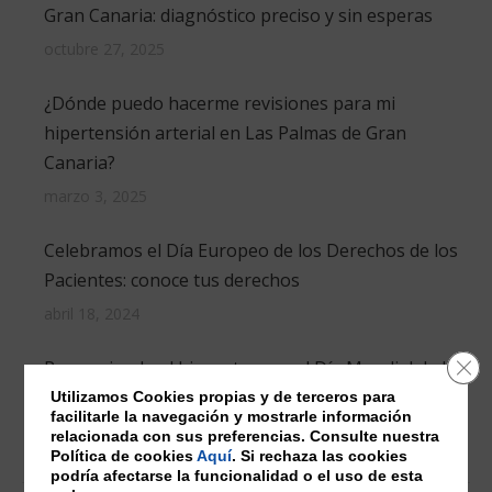
Gran Canaria: diagnóstico preciso y sin esperas
octubre 27, 2025
¿Dónde puedo hacerme revisiones para mi
hipertensión arterial en Las Palmas de Gran
Canaria?
marzo 3, 2025
Celebramos el Día Europeo de los Derechos de los
Pacientes: conoce tus derechos
abril 18, 2024
Cer
Promoviendo el bienestar por el Día Mundial de la
Salud
Utilizamos Cookies propias y de terceros para
facilitarle la navegación y mostrarle información
abril 7, 2024
relacionada con sus preferencias. Consulte nuestra
Política de cookies
Aquí
. Si rechaza las cookies
podría afectarse la funcionalidad o el uso de esta